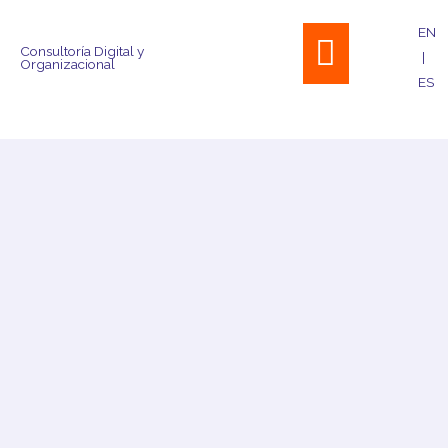
Skip
Menu
EN
to
Consultoría Digital y
|
content
Organizacional
ES